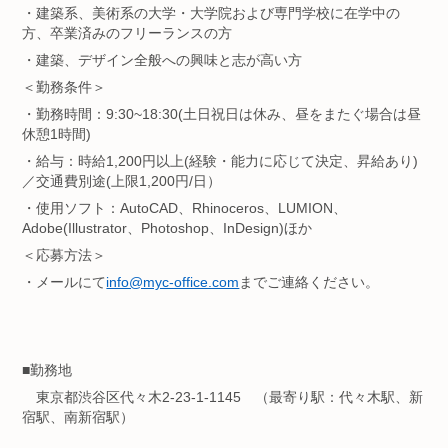
・
建築系、美術系の大学・
大学院および専門学校に在学中の
方、卒業済みのフリーランスの方
・建築、デザイン全般への興味と志が高い方
＜勤務条件＞
・勤務時間：9:30~18:30(土日祝日は休み、昼をまたぐ場合は昼
休憩1時間)
・給与：時給1,200円以上(
経験・能力に応じて決定、昇給あり)
／交通費別途(上限1,200円/日）
・使用ソフト：AutoCAD、Rhinoceros、LUMION、
Adobe(Illustrator、Photoshop、InDesign)ほか
＜応募方法＞
・メールにて
info@myc-office.com
までご連絡ください。
■勤務地
東京都渋谷区代々木2-23-1-1145
（最寄り駅：代々木駅、
新
宿駅、南新宿駅）