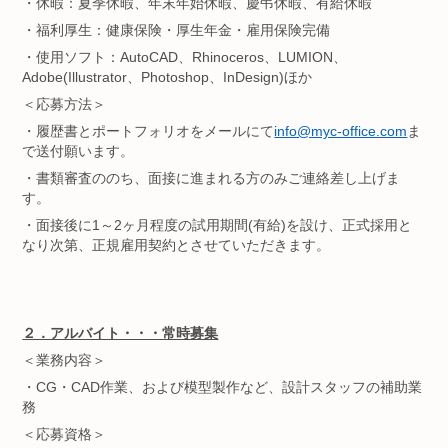
・休暇：夏季休暇、年末年始休暇、慶弔休暇、有給休暇
・福利厚生：
健康保険・厚生年金・雇用保険完備
・使用ソフト：AutoCAD、Rhinoceros、LUMION、
Adobe(Illustrator、Photoshop、InDesign)ほか
＜応募方法＞
・履歴書とポートフォリオをメールにて
info@myc-office.com
ま
で送付願います。
・書類審査ののち、面接に進まれる方のみご連絡差し上げま
す。
・面接後に1～2ヶ月程度の試用期間(有給)を設け、正式採用と
なり次第、正規雇用契約とさせていただきます。
２．アルバイト・・・常時募集
＜業務内容＞
・CG・CAD作業、および模型製作など、設計スタッフの補助業
務
＜応募資格＞